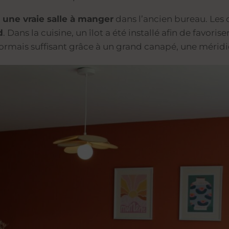
 une vraie salle à manger
dans l’ancien bureau. Les 
d
. Dans la cuisine, un îlot a été installé afin de favo
ormais suffisant grâce à un grand canapé, une méridie