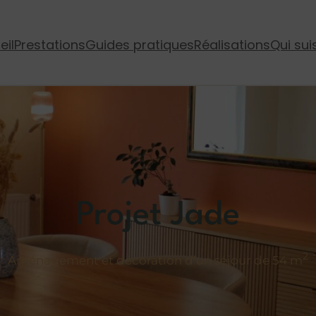
eil
Prestations
Guides pratiques
Réalisations
Qui sui
Projet Jade
2
Aménagement et décoration d’un séjour de 54 m