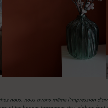
hez nous, nous avons même l’impression d’av
urs et les bonnes harmonies de Delphine font 