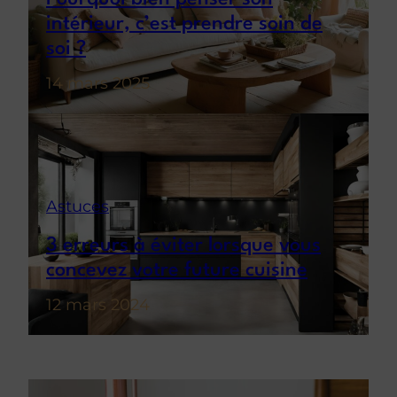
intérieur, c’est prendre soin de
soi ?
14 mars 2025
Astuces
3 erreurs à éviter lorsque vous
concevez votre future cuisine
12 mars 2024